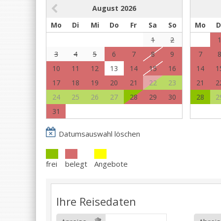
August
2026
Mo
Di
Mi
Do
Fr
Sa
So
Mo
D
1
2
3
4
5
6
7
8
9
7
10
11
12
13
14
15
16
14
1
17
18
19
20
21
22
23
21
2
24
25
26
27
28
29
30
28
2
31
Datumsauswahl löschen
frei
belegt
Angebote
Ihre Reisedaten