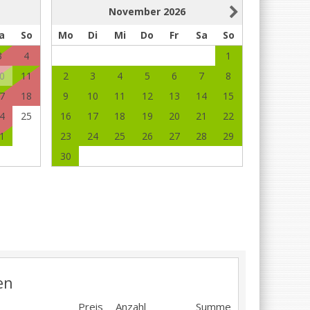
November
2026
a
So
Mo
Di
Mi
Do
Fr
Sa
So
3
4
1
0
11
2
3
4
5
6
7
8
7
18
9
10
11
12
13
14
15
4
25
16
17
18
19
20
21
22
1
23
24
25
26
27
28
29
30
en
Preis
Anzahl
Summe