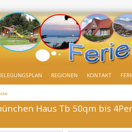
BELEGUNGSPLAN
REGIONEN
KONTAKT
FER
aske
münchen Haus Tb 50qm bis 4Pers 