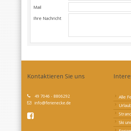
Mail
Ihre Nachricht
Kontaktieren Sie uns
Intere
49 7046 - 8806292
Alle F
info@ferienecke.de
Urlau
Stran
Ski u
Ferie