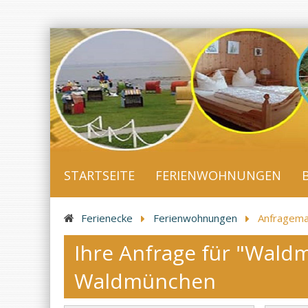
Navigation
STARTSEITE
FERIENWOHNUNGEN
überspringen
Ferienecke
Ferienwohnungen
Anfragem
Ihre Anfrage für "Wald
Waldmünchen