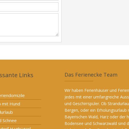
ssante Links
Das Ferienecke Team
Wir haben Ferienhäuser und Ferie
eriendomizile
Jedes mit einer umfangreiche Ausst
b mit Hund
und Geschirrspüler. Ob Strandurla
Bergen, oder ein Erholungsurlaub 
durlaub
Bayerischen Wald, Harz oder der 
nd Schnee
Bodensee und Schwarzwald sind dab
ndorf Hagbügerl