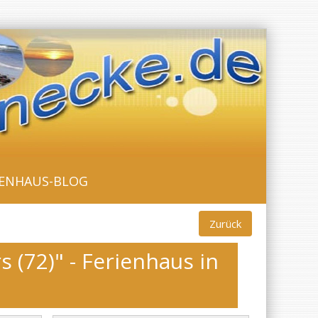
IENHAUS-BLOG
Zurück
(72)" - Ferienhaus in